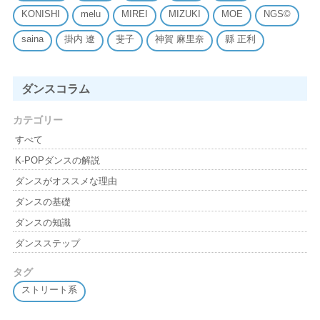
KONISHI
melu
MIREI
MIZUKI
MOE
NGS©
saina
掛内 遼
斐子
神賀 麻里奈
縣 正利
ダンスコラム
カテゴリー
すべて
K-POPダンスの解説
ダンスがオススメな理由
ダンスの基礎
ダンスの知識
ダンスステップ
タグ
ストリート系