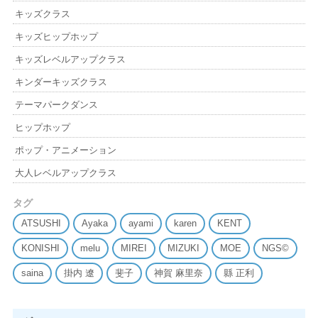
キッズクラス
キッズヒップホップ
キッズレベルアップクラス
キンダーキッズクラス
テーマパークダンス
ヒップホップ
ポップ・アニメーション
大人レベルアップクラス
タグ
ATSUSHI
Ayaka
ayami
karen
KENT
KONISHI
melu
MIREI
MIZUKI
MOE
NGS©
saina
掛内 遼
斐子
神賀 麻里奈
縣 正利