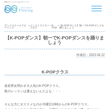
横浜のダンススクールはフローイング
ダンススクールフロ
>
インストラクター
>
K-
>
【K-POPダンス】朝一でK-POPダンスを
ーイング
ブログ
POP
踊りましょう
【K-POPダンス】朝一でK-POPダンスを踊りま
しょう
作成日：2023.04.22
K-POPクラス
老若男女問わず大人気のK-POPクラス。
夜のレッスンは通えないんだよな・・・
そんな方にオススメなのが月曜日10時からのK-POPクラス。