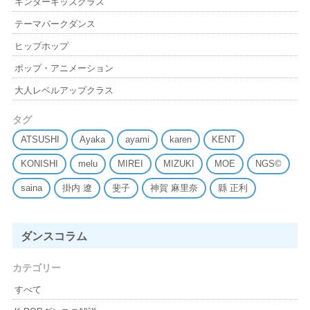
キンダーキッズクラス
テーマパークダンス
ヒップホップ
ポップ・アニメーション
大人レベルアップクラス
タグ
ATSUSHI
Ayaka
ayami
karen
KENT
KONISHI
melu
MIREI
MIZUKI
MOE
NGS©
saina
掛内 遼
斐子
神賀 麻里奈
縣 正利
ダンスコラム
カテゴリー
すべて