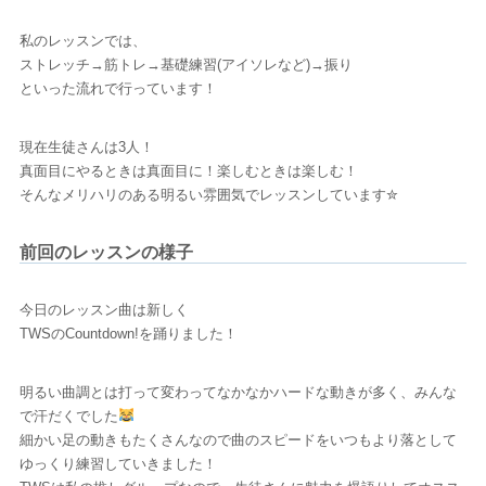
私のレッスンでは、
ストレッチ→筋トレ→基礎練習(アイソレなど)→振り
といった流れで行っています！
現在生徒さんは3人！
真面目にやるときは真面目に！楽しむときは楽しむ！
そんなメリハリのある明るい雰囲気でレッスンしています✮
前回のレッスンの様子
今日のレッスン曲は新しく
TWSのCountdown!を踊りました！
明るい曲調とは打って変わってなかなかハードな動きが多く、みんな
で汗だくでした
細かい足の動きもたくさんなので曲のスピードをいつもより落として
ゆっくり練習していきました！