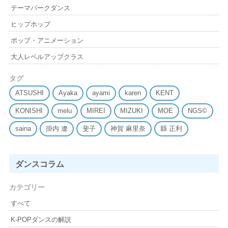
テーマパークダンス
ヒップホップ
ポップ・アニメーション
大人レベルアップクラス
タグ
ATSUSHI
Ayaka
ayami
karen
KENT
KONISHI
melu
MIREI
MIZUKI
MOE
NGS©
saina
掛内 遼
斐子
神賀 麻里奈
縣 正利
ダンスコラム
カテゴリー
すべて
K-POPダンスの解説