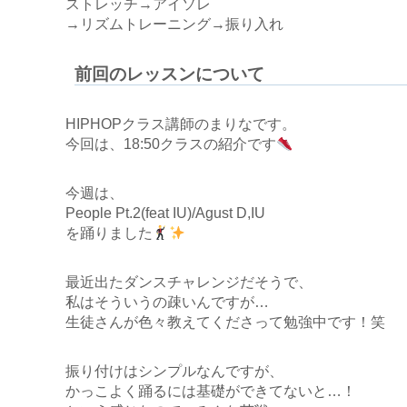
ストレッチ→アイソレ
→リズムトレーニング→振り入れ
前回のレッスンについて
HIPHOPクラス講師のまりなです。
今回は、18:50クラスの紹介です
今週は、
People Pt.2(feat IU)/Agust D,IU
を踊りました
最近出たダンスチャレンジだそうで、
私はそういうの疎いんですが…
生徒さんが色々教えてくださって勉強中です！笑
振り付けはシンプルなんですが、
かっこよく踊るには基礎ができてないと…！