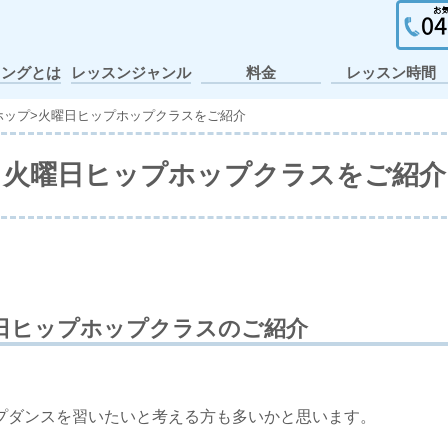
イングとは
レッスンジャンル
料金
レッスン時間
ガールズヒップホ
ポップ・アニメー
個人レッスン・出
ヒップホップ
テーマパーク
アイドル
アニソン
K-POP
J-POP
キッズ
JAZZ
張レッスン
ション
ップ
ホップ
>
火曜日ヒップホップクラスをご紹介
火曜日ヒップホップクラスをご紹介
日ヒップホップクラスのご紹介
プダンスを習いたいと考える方も多いかと思います。