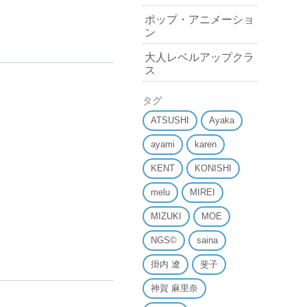
ポップ・アニメーショ
ン
大人レベルアップクラ
ス
タグ
ATSUSHI
Ayaka
ayami
karen
KENT
KONISHI
melu
MIREI
MIZUKI
MOE
NGS©
saina
掛内 遼
斐子
神賀 麻里奈