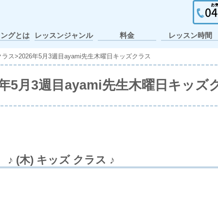
イングとは
レッスンジャンル
料金
レッスン時間
ガールズヒップホ
ポップ・アニメー
個人レッスン・出
ヒップホップ
テーマパーク
アイドル
アニソン
K-POP
J-POP
キッズ
JAZZ
張レッスン
ション
ップ
クラス
>
2026年5月3週目ayami先生木曜日キッズクラス
26年5月3週目ayami先生木曜日キッズ
♪ (木) キッズ クラス ♪