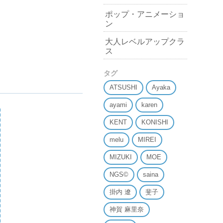
ポップ・アニメーショ
ン
大人レベルアップクラ
ス
タグ
ATSUSHI
Ayaka
ayami
karen
KENT
KONISHI
melu
MIREI
MIZUKI
MOE
NGS©
saina
掛内 遼
斐子
神賀 麻里奈