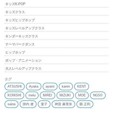
キッズK-POP
キッズクラス
キッズヒップホップ
キッズレベルアップクラス
キンダーキッズクラス
テーマパークダンス
ヒップホップ
ポップ・アニメーション
大人レベルアップクラス
タグ
ATSUSHI
Ayaka
ayami
karen
KENT
KONISHI
melu
MIREI
MIZUKI
MOE
NGS©
saina
掛内 遼
斐子
神賀 麻里奈
縣 正利