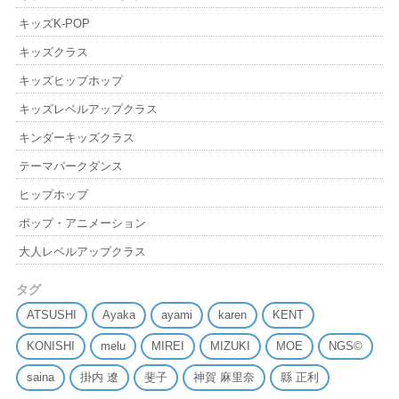
キッズK-POP
キッズクラス
キッズヒップホップ
キッズレベルアップクラス
キンダーキッズクラス
テーマパークダンス
ヒップホップ
ポップ・アニメーション
大人レベルアップクラス
タグ
ATSUSHI
Ayaka
ayami
karen
KENT
KONISHI
melu
MIREI
MIZUKI
MOE
NGS©
saina
掛内 遼
斐子
神賀 麻里奈
縣 正利