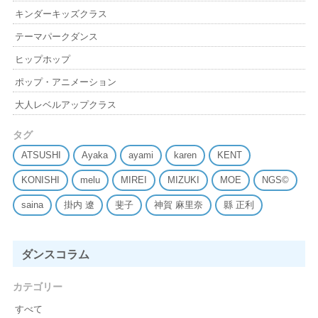
キンダーキッズクラス
テーマパークダンス
ヒップホップ
ポップ・アニメーション
大人レベルアップクラス
タグ
ATSUSHI
Ayaka
ayami
karen
KENT
KONISHI
melu
MIREI
MIZUKI
MOE
NGS©
saina
掛内 遼
斐子
神賀 麻里奈
縣 正利
ダンスコラム
カテゴリー
すべて