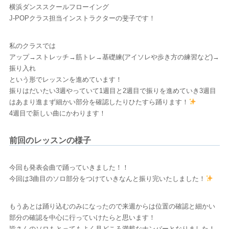
横浜ダンススクールフローイング
J-POPクラス担当インストラクターの斐子です！
私のクラスでは
アップ→ストレッチ→筋トレ→基礎練(アイソレや歩き方の練習など)→
振り入れ
という形でレッスンを進めています！
振りはだいたい3週やっていて1週目と2週目で振りを進めていき3週目
はあまり進まず細かい部分を確認したりひたすら踊ります！
4週目で新しい曲にかわります！
前回のレッスンの様子
今回も発表会曲で踊っていきました！！
今回は3曲目のソロ部分をつけていきなんと振り完いたしました！
もうあとは踊り込むのみになったので来週からは位置の確認と細かい
部分の確認を中心に行っていけたらと思います！
皆さんのソロもとってもよく見どころ満載なナンバーとなりました！