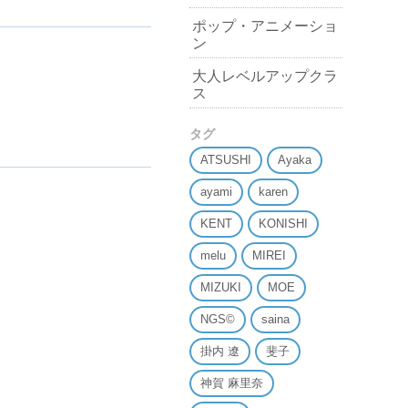
ポップ・アニメーショ
ン
大人レベルアップクラ
ス
タグ
ATSUSHI
Ayaka
ayami
karen
KENT
KONISHI
melu
MIREI
MIZUKI
MOE
NGS©
saina
掛内 遼
斐子
神賀 麻里奈