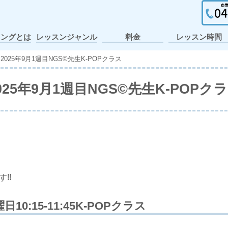
イングとは
レッスンジャンル
料金
レッスン時間
ガールズヒップホ
ポップ・アニメー
個人レッスン・出
ヒップホップ
テーマパーク
アイドル
アニソン
K-POP
J-POP
キッズ
JAZZ
張レッスン
ション
ップ
>
2025年9月1週目NGS©先生K-POPクラス
025年9月1週目NGS©先生K-POPク
!!
日10:15-11:45K-POPクラス