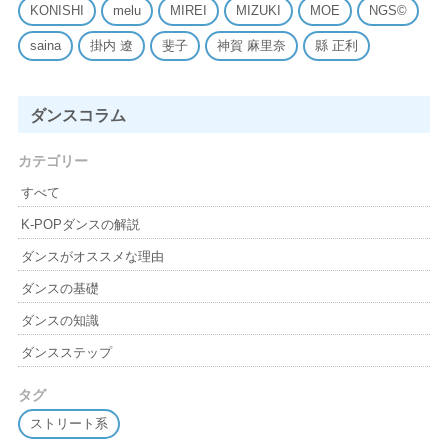
KONISHI
melu
MIREI
MIZUKI
MOE
NGS©
saina
掛内 遼
斐子
神賀 麻里奈
縣 正利
ダンスコラム
カテゴリー
すべて
K-POPダンスの解説
ダンスがオススメな理由
ダンスの基礎
ダンスの知識
ダンスステップ
タグ
ストリート系