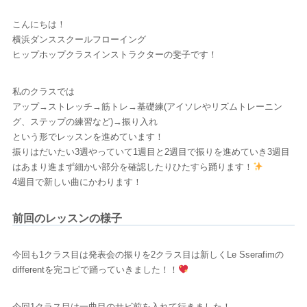
こんにちは！
横浜ダンススクールフローイング
ヒップホップクラスインストラクターの斐子です！
私のクラスでは
アップ→ストレッチ→筋トレ→基礎練(アイソレやリズムトレーニン
グ、ステップの練習など)→振り入れ
という形でレッスンを進めています！
振りはだいたい3週やっていて1週目と2週目で振りを進めていき3週目
はあまり進まず細かい部分を確認したりひたすら踊ります！
4週目で新しい曲にかわります！
前回のレッスンの様子
今回も1クラス目は発表会の振りを2クラス目は新しくLe Sserafimの
differentを完コピで踊っていきました！！
今回1クラス目は一曲目のサビ前を入れて行きました！