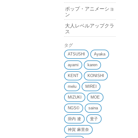
ポップ・アニメーショ
ン
大人レベルアップクラ
ス
タグ
ATSUSHI
Ayaka
ayami
karen
KENT
KONISHI
melu
MIREI
MIZUKI
MOE
NGS©
saina
掛内 遼
斐子
神賀 麻里奈