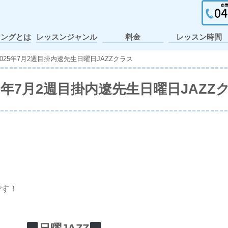
イングとは
レッスンジャンル
料金
レッスン時間
ガールズヒップホ
ポップ・アニメー
個人レッスン・出
ヒップホップ
テーマパーク
アイドル
アニソン
K-POP
J-POP
キッズ
JAZZ
張レッスン
ション
ップ
2025年7月2週目掛内遼先生日曜日JAZZクラス
25年7月2週目掛内遼先生日曜日JAZZ
です！