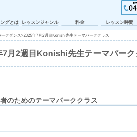
イングとは
レッスンジャンル
料金
レッスン時間
ガールズヒップホ
ポップ・アニメー
個人レッスン・出
ヒップホップ
テーマパーク
アイドル
アニソン
K-POP
J-POP
キッズ
JAZZ
張レッスン
ション
ップ
パークダンス
>
2025年7月2週目Konishi先生テーマパーククラス
5年7月2週目Konishi先生テーマパー
心者のためのテーマパーククラス