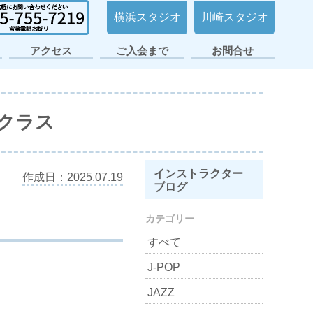
横浜スタジオ
川崎スタジオ
アクセス
ご入会まで
お問合せ
日ノ出町・桜木町
横浜平沼スタジオ
横浜スタジオ2号
大倉山スタジオ
横浜スタジオ
日吉スタジオ
スタジオ
店
ククラス
インストラクター
作成日：2025.07.19
ブログ
カテゴリー
すべて
J-POP
JAZZ