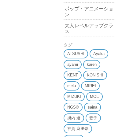
ポップ・アニメーショ
ン
大人レベルアップクラ
ス
タグ
ATSUSHI
Ayaka
ayami
karen
KENT
KONISHI
melu
MIREI
MIZUKI
MOE
NGS©
saina
掛内 遼
斐子
神賀 麻里奈