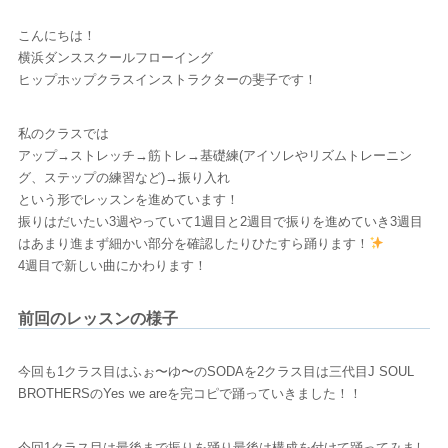
こんにちは！
横浜ダンススクールフローイング
ヒップホップクラスインストラクターの斐子です！
私のクラスでは
アップ→ストレッチ→筋トレ→基礎練(アイソレやリズムトレーニン
グ、ステップの練習など)→振り入れ
という形でレッスンを進めています！
振りはだいたい3週やっていて1週目と2週目で振りを進めていき3週目
はあまり進まず細かい部分を確認したりひたすら踊ります！
4週目で新しい曲にかわります！
前回のレッスンの様子
今回も1クラス目はふぉ〜ゆ〜のSODAを2クラス目は三代目J SOUL
BROTHERSのYes we areを完コピで踊っていきました！！
今回1クラス目は最後まで振りを踊り最後は構成を付けて踊ってみまし