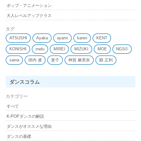
ポップ・アニメーション
大人レベルアップクラス
タグ
ATSUSHI
Ayaka
ayami
karen
KENT
KONISHI
melu
MIREI
MIZUKI
MOE
NGS©
saina
掛内 遼
斐子
神賀 麻里奈
縣 正利
ダンスコラム
カテゴリー
すべて
K-POPダンスの解説
ダンスがオススメな理由
ダンスの基礎