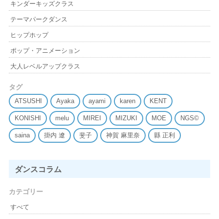
キンダーキッズクラス
テーマパークダンス
ヒップホップ
ポップ・アニメーション
大人レベルアップクラス
タグ
ATSUSHI
Ayaka
ayami
karen
KENT
KONISHI
melu
MIREI
MIZUKI
MOE
NGS©
saina
掛内 遼
斐子
神賀 麻里奈
縣 正利
ダンスコラム
カテゴリー
すべて