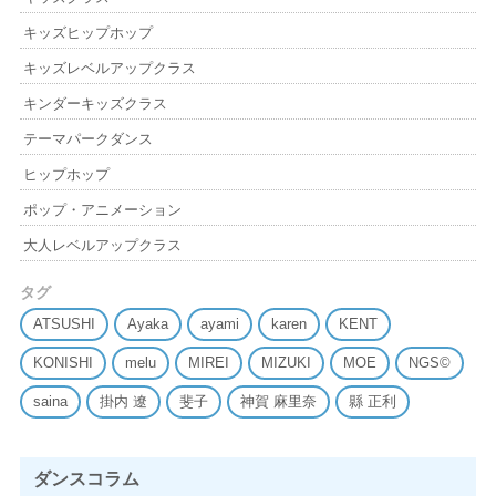
キッズヒップホップ
キッズレベルアップクラス
キンダーキッズクラス
テーマパークダンス
ヒップホップ
ポップ・アニメーション
大人レベルアップクラス
タグ
ATSUSHI
Ayaka
ayami
karen
KENT
KONISHI
melu
MIREI
MIZUKI
MOE
NGS©
saina
掛内 遼
斐子
神賀 麻里奈
縣 正利
ダンスコラム