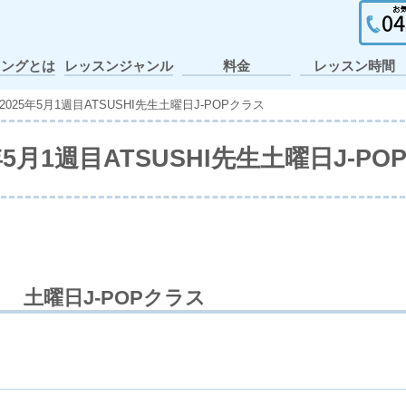
イングとは
レッスンジャンル
料金
レッスン時間
ガールズヒップホ
ポップ・アニメー
個人レッスン・出
ヒップホップ
テーマパーク
アイドル
アニソン
K-POP
J-POP
キッズ
JAZZ
張レッスン
ション
ップ
2025年5月1週目ATSUSHI先生土曜日J-POPクラス
年5月1週目ATSUSHI先生土曜日J-P
土曜日J-POPクラス