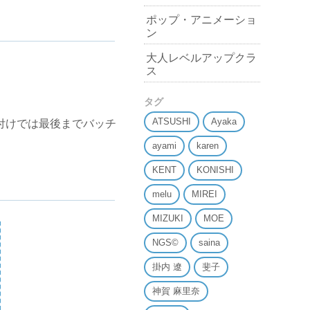
ポップ・アニメーショ
ン
大人レベルアップクラ
ス
タグ
ATSUSHI
Ayaka
付けでは最後までバッチ
ayami
karen
KENT
KONISHI
melu
MIREI
MIZUKI
MOE
NGS©
saina
掛内 遼
斐子
神賀 麻里奈