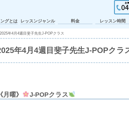
イングとは
レッスンジャンル
料金
レッスン時間
ガールズヒップホ
ポップ・アニメー
個人レッスン・出
ヒップホップ
テーマパーク
アイドル
アニソン
K-POP
J-POP
キッズ
JAZZ
張レッスン
ション
ップ
2025年4月4週目斐子先生J-POPクラス
2025年4月4週目斐子先生J-POPクラ
《月曜》
J-POPクラス