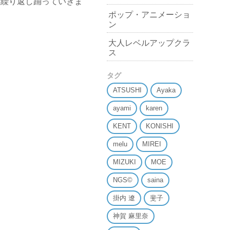
も繰り返し踊っていきま
ポップ・アニメーショ
ン
大人レベルアップクラ
ス
タグ
ATSUSHI
Ayaka
ayami
karen
KENT
KONISHI
melu
MIREI
MIZUKI
MOE
NGS©
saina
掛内 遼
斐子
神賀 麻里奈