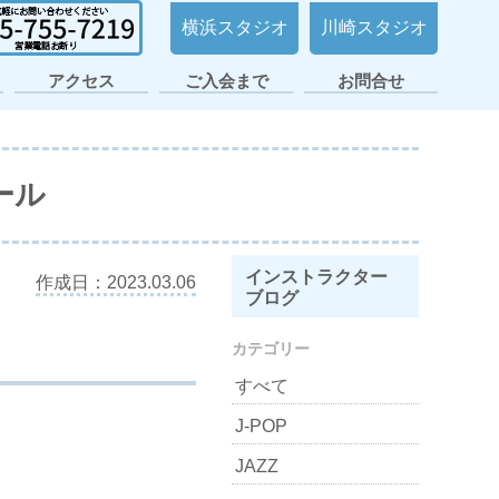
横浜スタジオ
川崎スタジオ
アクセス
ご入会まで
お問合せ
日ノ出町・桜木町
横浜平沼スタジオ
横浜スタジオ2号
大倉山スタジオ
横浜スタジオ
日吉スタジオ
スタジオ
店
ール
インストラクター
作成日：2023.03.06
ブログ
カテゴリー
すべて
J-POP
JAZZ