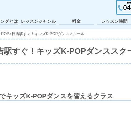
イングとは
レッスンジャンル
料金
レッスン時間
ガールズヒップホ
ポップ・アニメー
個人レッスン・出
ヒップホップ
テーマパーク
アイドル
アニソン
K-POP
J-POP
キッズ
JAZZ
張レッスン
ション
ップ
-POP
>
日吉駅すぐ！キッズK-POPダンススクール
吉駅すぐ！キッズK-POPダンススク
でキッズK-POPダンスを習えるクラス