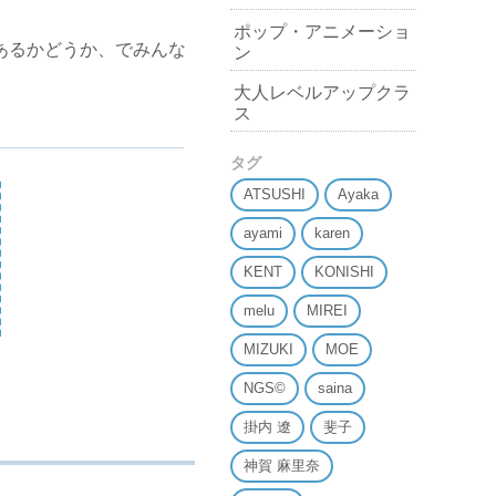
ポップ・アニメーショ
あるかどうか、でみんな
ン
大人レベルアップクラ
ス
タグ
ATSUSHI
Ayaka
ayami
karen
KENT
KONISHI
melu
MIREI
MIZUKI
MOE
NGS©
saina
掛内 遼
斐子
神賀 麻里奈