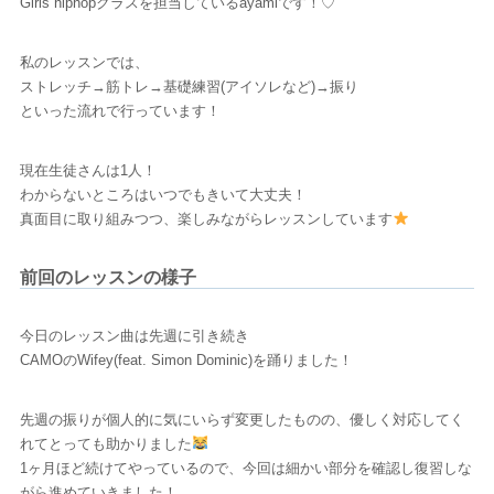
Girls hiphopクラスを担当しているayamiです！♡
私のレッスンでは、
ストレッチ→筋トレ→基礎練習(アイソレなど)→振り
といった流れで行っています！
現在生徒さんは1人！
わからないところはいつでもきいて大丈夫！
真面目に取り組みつつ、楽しみながらレッスンしています
前回のレッスンの様子
今日のレッスン曲は先週に引き続き
CAMOのWifey(feat. Simon Dominic)を踊りました！
先週の振りが個人的に気にいらず変更したものの、優しく対応してく
れてとっても助かりました
1ヶ月ほど続けてやっているので、今回は細かい部分を確認し復習しな
がら進めていきました！