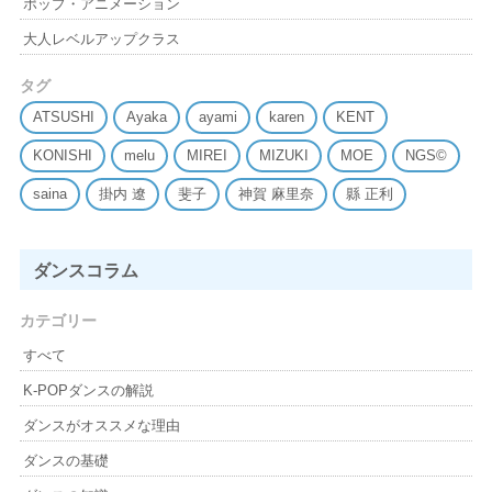
ポップ・アニメーション
大人レベルアップクラス
タグ
ATSUSHI
Ayaka
ayami
karen
KENT
KONISHI
melu
MIREI
MIZUKI
MOE
NGS©
saina
掛内 遼
斐子
神賀 麻里奈
縣 正利
ダンスコラム
カテゴリー
すべて
K-POPダンスの解説
ダンスがオススメな理由
ダンスの基礎