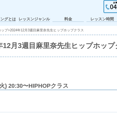
イングとは
レッスンジャンル
料金
レッスン時間
ガールズヒップホ
ポップ・アニメー
個人レッスン・出
ヒップホップ
テーマパーク
アイドル
アニソン
K-POP
J-POP
キッズ
JAZZ
張レッスン
ション
ップ
ホップ
>
2024年12月3週目麻里奈先生ヒップホップクラス
4年12月3週目麻里奈先生ヒップホッ
(火) 20:30〜HIPHOPクラス