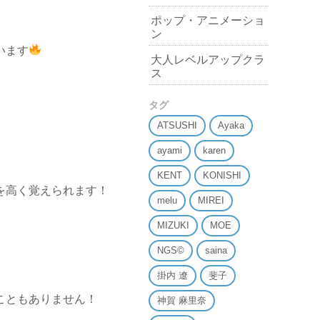
ポップ・アニメーショ
ン
います
大人レベルアップクラ
ス
タグ
ATSUSHI
Ayaka
ayami
karen
KENT
KONISHI
を高く覚えられます！
melu
MIREI
MIZUKI
MOE
NGS©
saina
掛内 遼
斐子
こともありません！
神賀 麻里奈