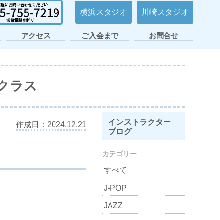
横浜スタジオ
川崎スタジオ
アクセス
ご入会まで
お問合せ
日ノ出町・桜木町
横浜平沼スタジオ
横浜スタジオ2号
大倉山スタジオ
横浜スタジオ
日吉スタジオ
スタジオ
店
プクラス
インストラクター
作成日：2024.12.21
ブログ
カテゴリー
すべて
J-POP
JAZZ