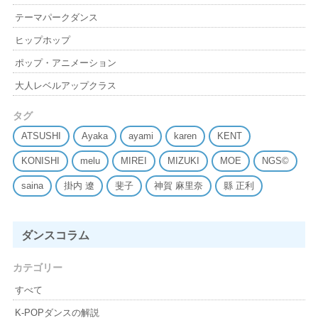
テーマパークダンス
ヒップホップ
ポップ・アニメーション
大人レベルアップクラス
タグ
ATSUSHI
Ayaka
ayami
karen
KENT
KONISHI
melu
MIREI
MIZUKI
MOE
NGS©
saina
掛内 遼
斐子
神賀 麻里奈
縣 正利
ダンスコラム
カテゴリー
すべて
K-POPダンスの解説