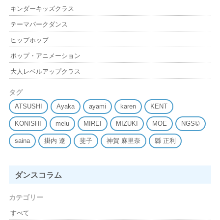
キンダーキッズクラス
テーマパークダンス
ヒップホップ
ポップ・アニメーション
大人レベルアップクラス
タグ
ATSUSHI
Ayaka
ayami
karen
KENT
KONISHI
melu
MIREI
MIZUKI
MOE
NGS©
saina
掛内 遼
斐子
神賀 麻里奈
縣 正利
ダンスコラム
カテゴリー
すべて