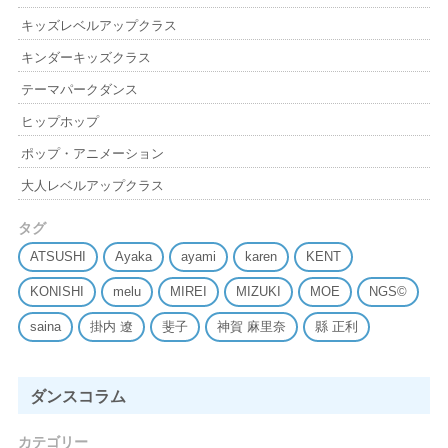
キッズレベルアップクラス
キンダーキッズクラス
テーマパークダンス
ヒップホップ
ポップ・アニメーション
大人レベルアップクラス
タグ
ATSUSHI
Ayaka
ayami
karen
KENT
KONISHI
melu
MIREI
MIZUKI
MOE
NGS©
saina
掛内 遼
斐子
神賀 麻里奈
縣 正利
ダンスコラム
カテゴリー