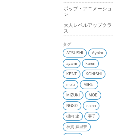
ポップ・アニメーショ
ン
大人レベルアップクラ
ス
タグ
ATSUSHI
Ayaka
ayami
karen
KENT
KONISHI
melu
MIREI
MIZUKI
MOE
NGS©
saina
掛内 遼
斐子
神賀 麻里奈