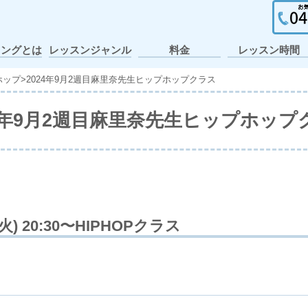
イングとは
レッスンジャンル
料金
レッスン時間
ガールズヒップホ
ポップ・アニメー
個人レッスン・出
ヒップホップ
テーマパーク
アイドル
アニソン
K-POP
J-POP
キッズ
JAZZ
張レッスン
ション
ップ
ホップ
>
2024年9月2週目麻里奈先生ヒップホップクラス
24年9月2週目麻里奈先生ヒップホップ
(火) 20:30〜HIPHOPクラス