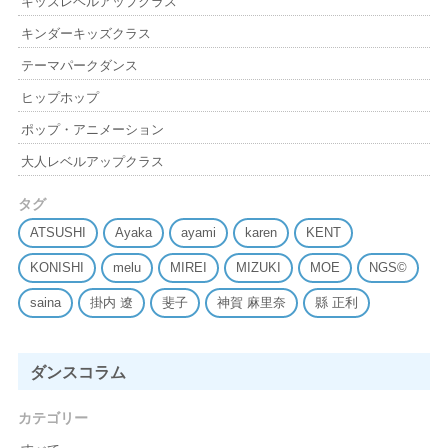
キッズレベルアップクラス
キンダーキッズクラス
テーマパークダンス
ヒップホップ
ポップ・アニメーション
大人レベルアップクラス
タグ
ATSUSHI
Ayaka
ayami
karen
KENT
KONISHI
melu
MIREI
MIZUKI
MOE
NGS©
saina
掛内 遼
斐子
神賀 麻里奈
縣 正利
ダンスコラム
カテゴリー