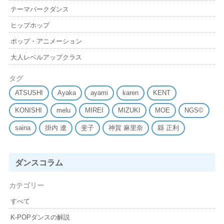
テーマパークダンス
ヒップホップ
ポップ・アニメーション
大人レベルアップクラス
タグ
ATSUSHI
Ayaka
ayami
karen
KENT
KONISHI
melu
MIREI
MIZUKI
MOE
NGS©
saina
掛内 遼
斐子
神賀 麻里奈
縣 正利
ダンスコラム
カテゴリー
すべて
K-POPダンスの解説