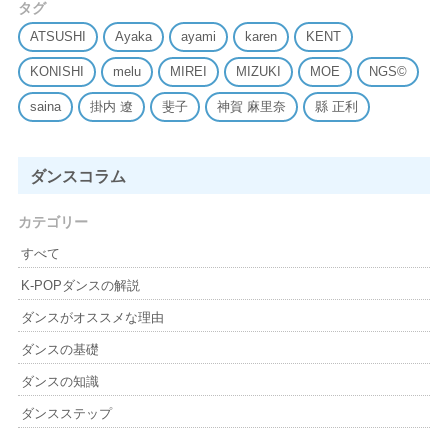
タグ
ATSUSHI
Ayaka
ayami
karen
KENT
KONISHI
melu
MIREI
MIZUKI
MOE
NGS©
saina
掛内 遼
斐子
神賀 麻里奈
縣 正利
ダンスコラム
カテゴリー
すべて
K-POPダンスの解説
ダンスがオススメな理由
ダンスの基礎
ダンスの知識
ダンスステップ