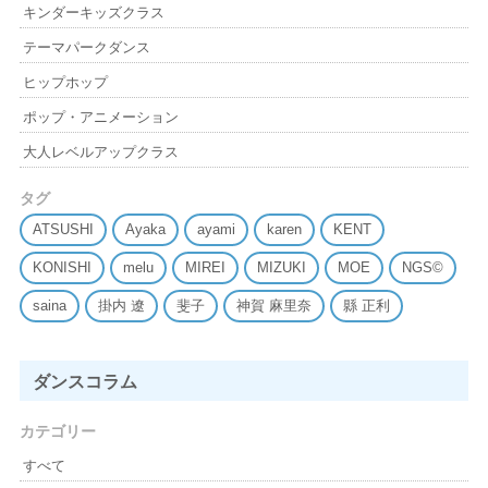
キンダーキッズクラス
テーマパークダンス
ヒップホップ
ポップ・アニメーション
大人レベルアップクラス
タグ
ATSUSHI
Ayaka
ayami
karen
KENT
KONISHI
melu
MIREI
MIZUKI
MOE
NGS©
saina
掛内 遼
斐子
神賀 麻里奈
縣 正利
ダンスコラム
カテゴリー
すべて