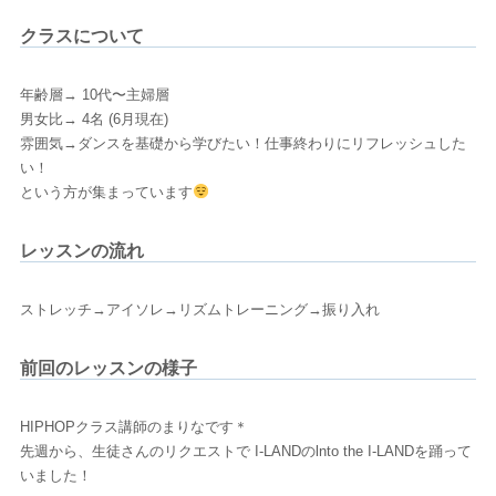
クラスについて
年齢層→ 10代〜主婦層
男女比→ 4名 (6月現在)
雰囲気→ダンスを基礎から学びたい！仕事終わりにリフレッシュした
い！
という方が集まっています
レッスンの流れ
ストレッチ→アイソレ→リズムトレーニング→振り入れ
前回のレッスンの様子
HIPHOPクラス講師のまりなです＊
先週から、生徒さんのリクエストで I-LANDのlnto the I-LANDを踊って
いました！