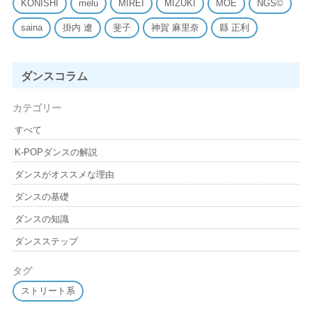
KONISHI
melu
MIREI
MIZUKI
MOE
NGS©
saina
掛内 遼
斐子
神賀 麻里奈
縣 正利
ダンスコラム
カテゴリー
すべて
K-POPダンスの解説
ダンスがオススメな理由
ダンスの基礎
ダンスの知識
ダンスステップ
タグ
ストリート系