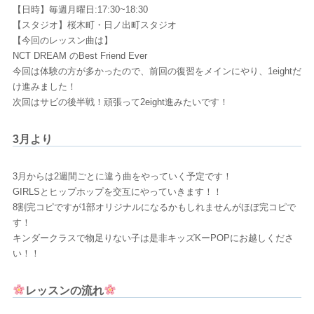
【日時】毎週月曜日:17:30~18:30
【スタジオ】桜木町・日ノ出町スタジオ
【今回のレッスン曲は】
NCT DREAM のBest Friend Ever
今回は体験の方が多かったので、前回の復習をメインにやり、1eightだ
け進みました！
次回はサビの後半戦！頑張って2eight進みたいです！
3月より
3月からは2週間ごとに違う曲をやっていく予定です！
GIRLSとヒップホップを交互にやっていきます！！
8割完コピですが1部オリジナルになるかもしれませんがほぼ完コピで
す！
キンダークラスで物足りない子は是非キッズKーPOPにお越しくださ
い！！
レッスンの流れ