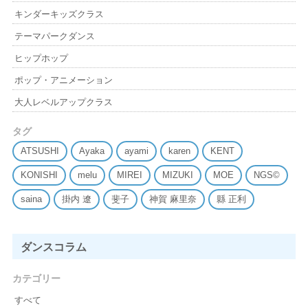
キンダーキッズクラス
テーマパークダンス
ヒップホップ
ポップ・アニメーション
大人レベルアップクラス
タグ
ATSUSHI
Ayaka
ayami
karen
KENT
KONISHI
melu
MIREI
MIZUKI
MOE
NGS©
saina
掛内 遼
斐子
神賀 麻里奈
縣 正利
ダンスコラム
カテゴリー
すべて