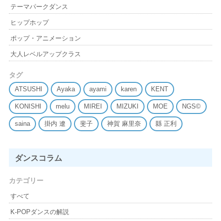
テーマパークダンス
ヒップホップ
ポップ・アニメーション
大人レベルアップクラス
タグ
ATSUSHI
Ayaka
ayami
karen
KENT
KONISHI
melu
MIREI
MIZUKI
MOE
NGS©
saina
掛内 遼
斐子
神賀 麻里奈
縣 正利
ダンスコラム
カテゴリー
すべて
K-POPダンスの解説