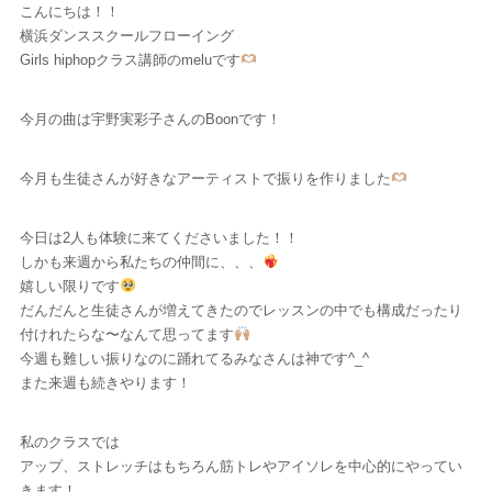
こんにちは！！
横浜ダンススクールフローイング
Girls hiphopクラス講師のmeluです
今月の曲は宇野実彩子さんのBoonです！
今月も生徒さんが好きなアーティストで振りを作りました
今日は2人も体験に来てくださいました！！
しかも来週から私たちの仲間に、、、
嬉しい限りです
だんだんと生徒さんが増えてきたのでレッスンの中でも構成だったり
付けれたらな〜なんて思ってます
今週も難しい振りなのに踊れてるみなさんは神です^_^
また来週も続きやります！
私のクラスでは
アップ、ストレッチはもちろん筋トレやアイソレを中心的にやってい
きます！