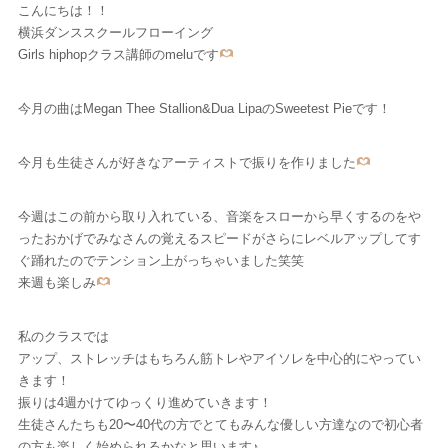
こんにちは！！
横浜ダンススクールフローイング
Girls hiphopクラス講師のmeluです
今月の曲はMegan Thee Stallion&Dua LipaのSweetest Pieです！
今月も生徒さんが好きなアーティストで振りを作りました
今週はこの前から取り入れている、音楽をスローから早くするのをや
ったおかげでみなさんの覚えるスピードがさらにレベルアップしてす
ぐ踊れたのでテンション上がっちゃいました笑笑
来週も楽しみ
私のクラスでは
アップ、ストレッチはもちろん筋トレやアイソレを中心的にやってい
きます！
振りは4週かけてゆっくり進めていきます！
生徒さんたちも20〜40代の方でとてもみんな優しい方達なので初心者
の方も楽しく始められるかなと思います♪