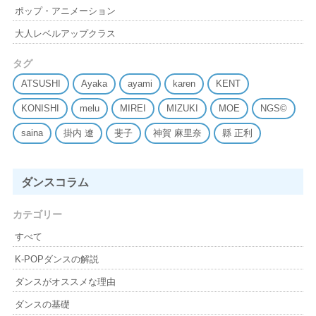
ポップ・アニメーション
大人レベルアップクラス
タグ
ATSUSHI
Ayaka
ayami
karen
KENT
KONISHI
melu
MIREI
MIZUKI
MOE
NGS©
saina
掛内 遼
斐子
神賀 麻里奈
縣 正利
ダンスコラム
カテゴリー
すべて
K-POPダンスの解説
ダンスがオススメな理由
ダンスの基礎