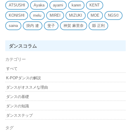
ATSUSHI
Ayaka
ayami
karen
KENT
KONISHI
melu
MIREI
MIZUKI
MOE
NGS©
saina
掛内 遼
斐子
神賀 麻里奈
縣 正利
ダンスコラム
カテゴリー
すべて
K-POPダンスの解説
ダンスがオススメな理由
ダンスの基礎
ダンスの知識
ダンスステップ
タグ