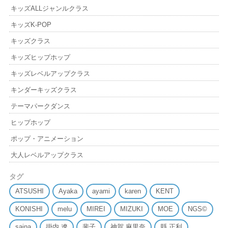
キッズALLジャンルクラス
キッズK-POP
キッズクラス
キッズヒップホップ
キッズレベルアップクラス
キンダーキッズクラス
テーマパークダンス
ヒップホップ
ポップ・アニメーション
大人レベルアップクラス
タグ
ATSUSHI
Ayaka
ayami
karen
KENT
KONISHI
melu
MIREI
MIZUKI
MOE
NGS©
saina
掛内 遼
斐子
神賀 麻里奈
縣 正利