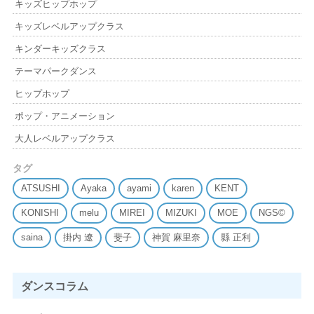
キッズヒップホップ
キッズレベルアップクラス
キンダーキッズクラス
テーマパークダンス
ヒップホップ
ポップ・アニメーション
大人レベルアップクラス
タグ
ATSUSHI
Ayaka
ayami
karen
KENT
KONISHI
melu
MIREI
MIZUKI
MOE
NGS©
saina
掛内 遼
斐子
神賀 麻里奈
縣 正利
ダンスコラム